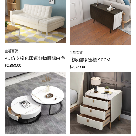
生活百貨
生活百貨
PU仿皮梳化床連儲物腳踏白色
北歐儲物邊櫃 90CM
$
2,368.00
$
2,373.00