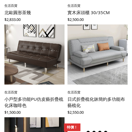
生活百貨
生活百貨
北歐圓形茶幾
實木床頭櫃 30/35CM
$
2,833.00
$
2,500.00
生活百貨
生活百貨
小戶型多功能PU仿皮藝折疊梳
日式折疊梳化牀簡約多功能布
化床咖啡色
藝梳化
$
1,500.00
$
2,550.00
特價！