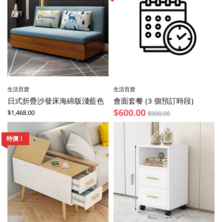
生活百貨
生活百貨
日式折疊沙發床海綿版淺藍色
會面套餐 (3 個預訂時段)
$
600.00
$
1,468.00
$
900.00
特價！