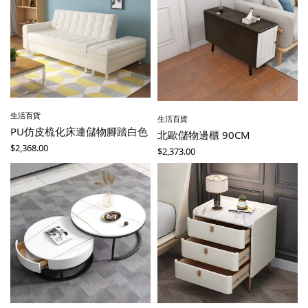
生活百貨
生活百貨
PU仿皮梳化床連儲物腳踏白色
北歐儲物邊櫃 90CM
$
2,368.00
$
2,373.00