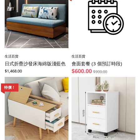
生活百貨
生活百貨
日式折疊沙發床海綿版淺藍色
會面套餐 (3 個預訂時段)
$
600.00
$
1,468.00
$
900.00
特價！