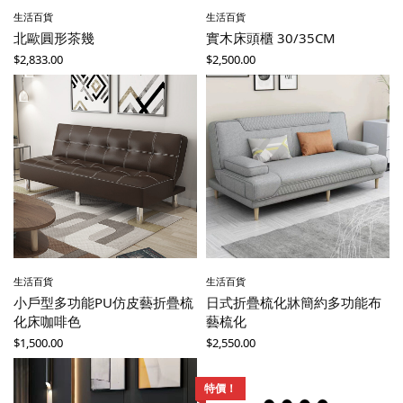
生活百貨
生活百貨
北歐圓形茶幾
實木床頭櫃 30/35CM
$
2,833.00
$
2,500.00
生活百貨
生活百貨
小戶型多功能PU仿皮藝折疊梳
日式折疊梳化牀簡約多功能布
化床咖啡色
藝梳化
$
1,500.00
$
2,550.00
特價！